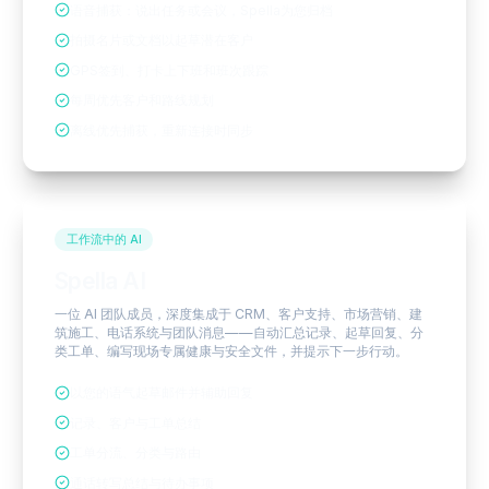
语音捕获：说出任务或会议，Spella为您归档
拍摄名片或文档以起草潜在客户
GPS签到、打卡上下班和班次跟踪
每周优先客户和路线规划
离线优先捕获，重新连接时同步
工作流中的 AI
Spella AI
一位 AI 团队成员，深度集成于 CRM、客户支持、市场营销、建
筑施工、电话系统与团队消息——自动汇总记录、起草回复、分
类工单、编写现场专属健康与安全文件，并提示下一步行动。
以您的语气起草邮件并辅助回复
记录、客户与工单总结
工单分流、分类与路由
通话转写总结与待办事项