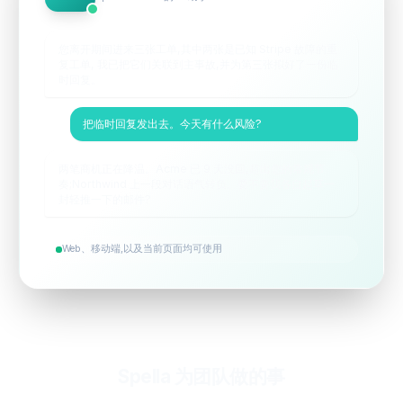
您离开期间进来三张工单,其中两张是已知 Stripe 故障的重
复工单, 我已把它们关联到主事故,并为第三张拟好了一份临
时回复。
把临时回复发出去。今天有什么风险?
两笔商机正在降温。Acme 已 9 天没回,超出您的常规节
奏;Northwind 上一段对话语气转负。要不要我各自起草一
封轻推一下的邮件?
Web、移动端,以及当前页面均可使用
Spella 为团队做的事