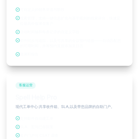
可自定义的销售管道与阶段
线索管理，支持一键信息扩充与基于规则的线索评分，快速定
位最高价值潜在客户
活动时间轴和每条记录的自定义字段
邮件同步与追踪，以及可共享的会议预约链接——自动匹配您
的可用时间，并将预约直接添加至日历
预测和报告
客服运营
Spell Help Pro
现代工单中心:共享收件箱、SLA,以及带您品牌的自助门户。
支持邮件自动建工单
SLA、宏与已存回复
客户门户与 CSAT 调查