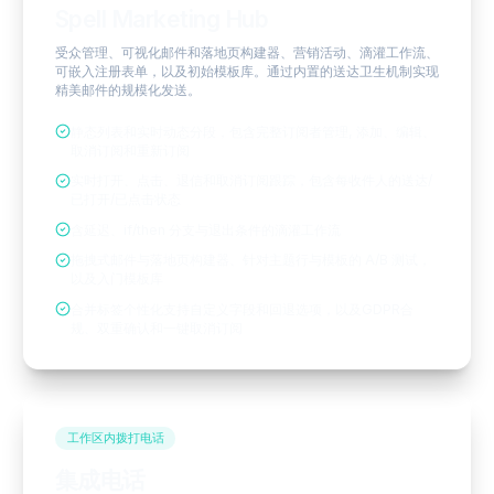
Spell Marketing Hub
受众管理、可视化邮件和落地页构建器、营销活动、滴灌工作流、
可嵌入注册表单，以及初始模板库。通过内置的送达卫生机制实现
精美邮件的规模化发送。
静态列表和实时动态分段，包含完整订阅者管理, 添加、编辑、
取消订阅和重新订阅
实时打开、点击、退信和取消订阅跟踪，包含每收件人的送达/
已打开/已点击状态
含延迟、if/then 分支与退出条件的滴灌工作流
拖拽式邮件与落地页构建器、针对主题行与模板的 A/B 测试，
以及入门模板库
合并标签个性化支持自定义字段和回退选项，以及GDPR合
规、双重确认和一键取消订阅
工作区内拨打电话
集成电话