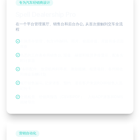
专为汽车经销商设计
Spell Dealership Pro
在一个平台管理展厅、销售台和后台办公, 从首次接触到交车全流
程
车辆库存管理，包含VIN解码、照片、账面价值、库龄和多店面
库存
熟悉的工作表布局销售台, 现金、融资和租赁并排显示，配备实
时计算器
F&I和配件、放贷机构利率表、激励措施、租赁项目、各州税收
和佣金薪酬计划
展厅销售漏斗, 记录潜客、预约、潜在客户来源ROI和销售人员
记分卡
合规检查、经销商报告（CSV和PDF）、入站ADF潜客和DMS
就绪导出
营销自动化