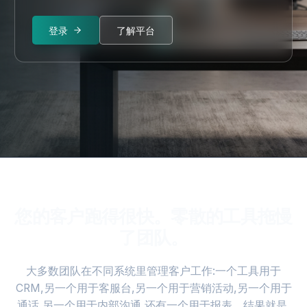
选
择
登录
了解平台
Spell
联
系
我
们
申请访问
登录
您的客户跑得很快。零散的工具拖慢
了团队。
大多数团队在不同系统里管理客户工作:一个工具用于
CRM,另一个用于客服台,另一个用于营销活动,另一个用于
通话,另一个用于内部沟通,还有一个用于报表。结果就是,