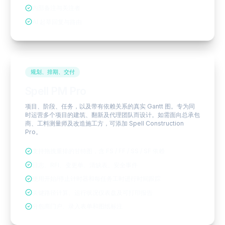
内部备注与关注者
AI 起草回复与路由
规划、排期、交付
Spell PM Pro
项目、阶段、任务，以及带有依赖关系的真实 Gantt 图。专为同
时运营多个项目的建筑、翻新及代理团队而设计。如需面向总承包
商、工料测量师及改造施工方，可添加 Spell Construction
Pro。
支持拖拽重排的甘特图，含 FS / FF / SS / SF 依赖
日志、RFI、变更单、清缺表、安全事件
使用开始/停止计时器和每任务工时进行时间跟踪
关键路径计算、运行状况仪表盘及可打印报告
分包商门户、录入表单和图纸标注