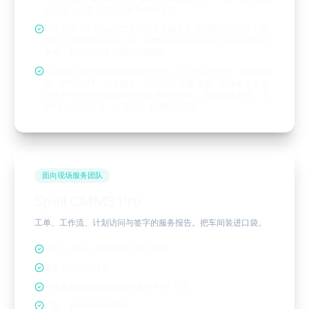
议记录，以及 CSCS / 资质到期追踪
现场管控：入口处的二维码凭借入场安全培训硬门禁完成人员
签到，实时显示在场人员，自动标记 RIDDOR / OSHA 须报告
事件，并记录区域 / 地块交接确认
以品牌化 PDF 格式输出所有文件——G702/G703、英国估价
单、WH-347、CIS 报表、已定价工程量清单、最终账目及安
全文件——同时提供项目组合成本仪表板、培训合规管理、含
GPS 的现场打卡，以及工人专属配套应用
面向现场服务团队
Spell CMMS Pro
工单、工作流、计划访问与签字的服务报告。把车间装进口袋。
召回、安装、检查与纠正类工作流
服务合同访问排程
带签名采集的服务报告并支持 PDF 导出
厂商、客户与资产层级