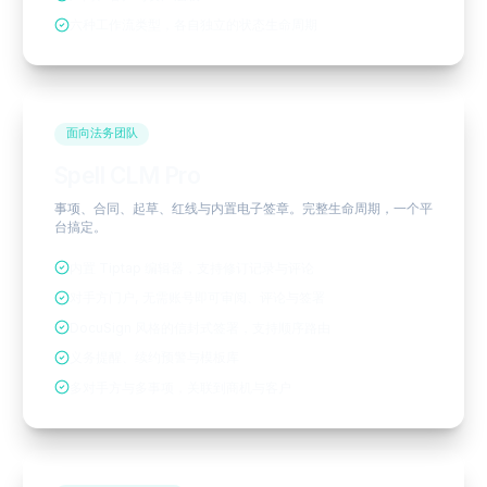
六种工作流类型，各自独立的状态生命周期
面向法务团队
Spell CLM Pro
事项、合同、起草、红线与内置电子签章。完整生命周期，一个平
台搞定。
内置 Tiptap 编辑器，支持修订记录与评论
对手方门户, 无需账号即可审阅、评论与签署
DocuSign 风格的信封式签署，支持顺序路由
义务提醒、续约预警与模板库
多对手方与多事项，关联到商机与客户