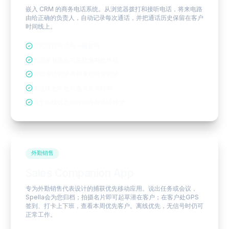
嵌入 CRM 的商务电话系统。从浏览器拨打和接听电话，将来电路
由给正确的负责人，自动记录每次通话，并把通话历史保留在客户
时间线上。
浏览器软电话与一键拨号
智能来电路由与未接来电收件箱
自动通话记录并归属到对应记录
在法律允许处可选录音与转写
基于在线状态的可用性与通话转交
外勤销售
Sales Companion App
专为外勤销售代表设计的捕获优先移动应用。说出任务或会议，
Spella会为您归档；拍摄名片即可起草潜在客户；在客户处GPS
签到、打卡上下班，查看本周优先客户。离线优先，无信号时仍可
正常工作。