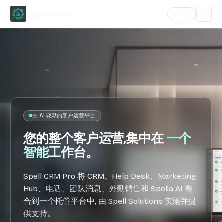
Spell CRM Pro
中文
首
页
功
能
由 AI 驱动的客户运营平台
认
您的整个客户运营,集中在
一个
识
Spella
智能工作台
。
产
Spell CRM Pro 将 CRM、Help Desk、Marketing
品
Hub、电话、团队消息、外勤销售和 Spella AI 整
为
合到一个托管平台中, 由 Spell Solutions 实施并提
什
供支持。
么