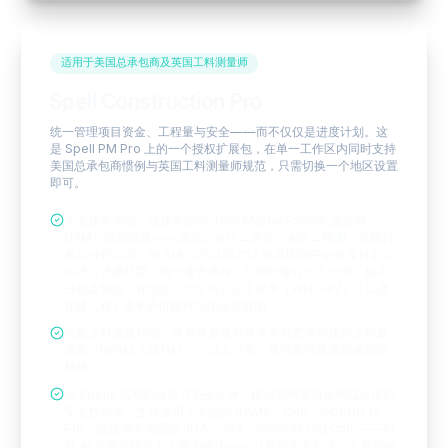
适用于美国总承包商及英国工料测量师
Spell Construction Pro
统一管理项目资金、工程量与安全——而不仅仅是进度计划。这
是 Spell PM Pro 上的一个授权扩展包，在单一工作区内同时支持
美国总承包商惯例与英国工料测量师规范，只需切换一个地区设置
即可。
商业成本管理：按成本编码（CSI MasterFormat 或英国
NRM）追踪预算——原始→修订→承诺→实际→预测；采购订
单与分包合同；按 AIA G702/G703 或英国期中估价及付款证
书进行进度结算；统一变更事件，可同时修订业主合同、相关
分包及预算；保留款、CIS 与认证工资单（WH-347）；以及
在建工程 / 成本价值核对与现金流视图
完整工料测量功能：含屏幕算量与基本原则费率构建的工程量
清单（NRM2 / SMM7）、日工计费、最终账目及两期保留款
释放
由 Spella 编写的健康与安全文件：根据简明英语说明或上传的
安全数据表，生成适用于英国的 RAMS、CPP、COSHH 和
F10，或适用于美国的 JHA、JSA、SSSP 和 HazCom——附
带 AI 质量审核与工人签字确认——以及作业许可证、工具箱会