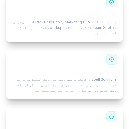
ماڈیولر، یک رنگی نہیں
ضرورت کے مطابق CRM، Help Desk، Marketing Hub، ٹیلی فونی
یا Team Spell آن کریں۔ ایک workspace، ایک بل، رابطے کے
لیے ایک ٹیم۔
نافذ شدہ اور سپورٹ یافتہ
Spell Solutions ورک فلو ترتیب دیتی ہے، ڈیٹا منتقل کرتی ہے،
ٹیم کو تربیت دیتی ہے اور آپریشن سپورٹ کرتی ہے۔ آپ کو سافٹ
ویئر کے ساتھ ایک عمل درآمد پارٹنر بھی ملتا ہے۔
ورک فلو کے اندر AI