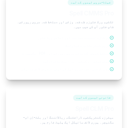
فیلڈ-سروس ٹیموں کے لیے
Spell CMMS Pro
ٹکٹس، ورک فلوز، طے شدہ وزٹس اور دستخط شدہ سروس رپورٹس۔
شاپ فلور آپ کی جیب میں۔
ری کال، تنصیب، معائنہ اور اصلاحی ورک فلوز
سروس کنٹریکٹ وزٹ شیڈولنگ
دستخط کیپچر کے ساتھ سروس رپورٹس اور PDF ایکسپورٹ
مینوفیکچرر، کسٹمر اور ایسٹ ہائرارکیز
چھ ورک فلو اقسام، ہر ایک کی اپنی اسٹیٹس لائف سائیکل
قانونی ٹیموں کے لیے
Spell CLM Pro
میٹرز، کنٹریکٹس، ڈرافٹنگ، ریڈلائننگ اور بلٹ-اِن ای-
سگنیچر۔ پوری لائف سائیکل ایک پلیٹ فارم پر۔