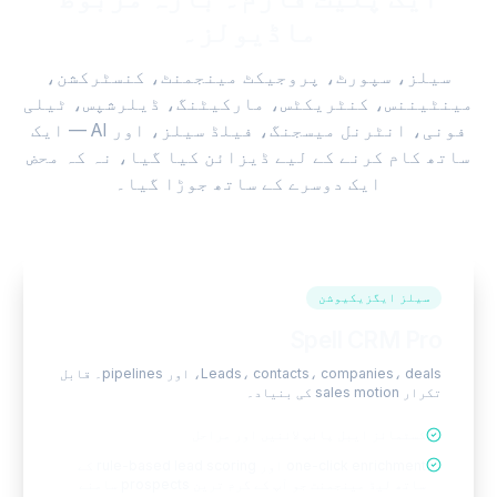
ماڈیولز۔
سیلز، سپورٹ، پروجیکٹ مینجمنٹ، کنسٹرکشن،
مینٹیننس، کنٹریکٹس، مارکیٹنگ، ڈیلرشپس، ٹیلی
فونی، انٹرنل میسجنگ، فیلڈ سیلز، اور AI — ایک
ساتھ کام کرنے کے لیے ڈیزائن کیا گیا، نہ کہ محض
ایک دوسرے کے ساتھ جوڑا گیا۔
سیلز ایگزیکیوشن
Spell CRM Pro
Leads، contacts، companies، deals، اور pipelines۔ قابل
تکرار sales motion کی بنیاد۔
کسٹمائز ایبل پائپ لائنیں اور مراحل
one-click enrichment اور rule-based lead scoring کے
ساتھ لیڈ مینجمنٹ جو آپ کے گرم ترین prospects سامنے