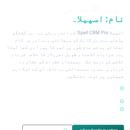
آپ کی AI ساتھی۔
نام: اسپیلا۔
اسپیلا Spell CRM Pro کے اندر رہتی ہے۔ ہر گفتگو
پڑھتی ہے، ہر گاہک کو پہچانتی ہے، اور وہ کام
نمٹاتی ہے جو عام طور پر ٹیم کا پورا دن کھا لیتا
ہے۔ جوابات لکھنا، طویل تھریڈز کا خلاصہ کرنا،
ٹکٹس کو درست جگہ بھیجنا، خطرات کو نشان زد
کرنا, یہ سب وہ سنبھالتی ہے تاکہ آپ کے لوگ اہم
فیصلوں پر توجہ دے سکیں۔
آپ کے اپنے لہجے اور نالج بیس پر تربیت یافتہ، عام ماڈل کی آواز پر
نہیں
ٹکٹس، ڈیلز، روابط اور مشترکہ اِن باکس میں سرگرم
وہ اس صفحے پر بھی ہے۔ نیچے تیرتا ہوا بَبلَ اسپیلا ہے، آپ کو سلام کر
رہی ہے