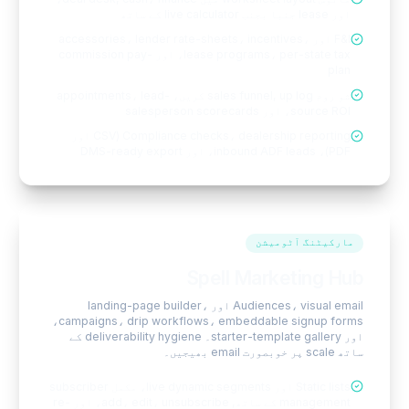
اور lease جنبا بجنب live calculator کے ساتھ
F&I اور accessories، lender rate-sheets، incentives،
lease programs، per-state tax، اور commission pay-
plan
شو روم sales funnel, up log کریں، appointments، lead-
source ROI، اور salesperson scorecards
Compliance checks، dealership reporting (CSV اور
PDF)، inbound ADF leads، اور DMS-ready export
مارکیٹنگ آٹومیشن
Spell Marketing Hub
Audiences، visual email اور landing-page builder،
campaigns، drip workflows، embeddable signup forms،
اور starter-template gallery۔ deliverability hygiene کے
ساتھ scale پر خوبصورت email بھیجیں۔
Static lists اور live dynamic segments، مکمل subscriber
management کے ساتھ, add، edit، unsubscribe، اور re-