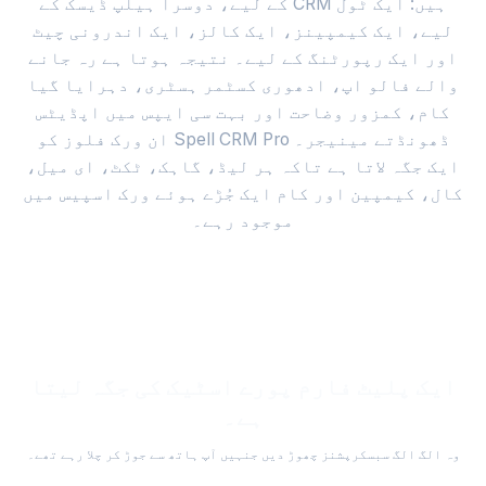
ہیں: ایک ٹول CRM کے لیے، دوسرا ہیلپ ڈیسک کے
لیے، ایک کیمپینز، ایک کالز، ایک اندرونی چیٹ
اور ایک رپورٹنگ کے لیے۔ نتیجہ ہوتا ہے رہ جانے
والے فالو اپ، ادھوری کسٹمر ہسٹری، دہرایا گیا
کام، کمزور وضاحت اور بہت سی ایپس میں اپڈیٹس
ڈھونڈتے مینیجر۔ Spell CRM Pro ان ورک فلوز کو
ایک جگہ لاتا ہے تاکہ ہر لیڈ، گاہک، ٹکٹ، ای میل،
کال، کیمپین اور کام ایک جُڑے ہوئے ورک اسپیس میں
موجود رہے۔
ایک پلیٹ فارم پورے اسٹیک کی جگہ لیتا
ہے۔
وہ الگ الگ سبسکرپشنز چھوڑ دیں جنہیں آپ ہاتھ سے جوڑ کر چلا رہے تھے۔