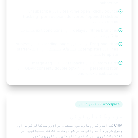
subscribe
Real-time open، click، bounce، اور unsubscribe
tracking، per-recipient delivered / opened / clicked
status کے ساتھ
delays، if/then branches، اور exit conditions کے ساتھ
Drip ورک فلوز
Drag-and-drop ای میل اور landing-page بلڈرز، subject
lines اور templates کے لیے A/B ٹیسٹنگ، اور ایک starter-
template گیلری
Custom fields اور fallbacks کے ساتھ merge-tag
personalization، اور GDPR consent، double opt-in، اور
one-click unsubscribe
workspace کے اندر کالز
مربوط ٹیلی فونی
CRM کے اندر کاروباری فون سسٹم۔ براؤزر سے کالز کریں اور
وصول کریں، آنے والی کالز کو درست مالک تک پہنچائیں، ہر
گفتگو لاگ کریں اور کسٹمر ٹائم لائن پر تاریخ رکھیں۔