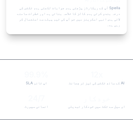
Spella آپ کے ریکارڈز پڑھتی ہے، جوابات لکھتی ہے، ٹکٹس کی
درجہ بندی کرتی ہے، کالز کا خلاصہ بناتی ہے اور خطرات سامنے
لاتی ہے, انہی اسکرینز میں جو آپ کی ٹیم پہلے سے استعمال کر
رہی ہے۔
99.9%
12x
AI کے ساتھ ٹکٹس کی تیز تر چھانٹ
اپ ٹائم SLA
خودکار
24/7
ای میل سے ٹکٹ میں خودکار تبدیلی
انسانی سپورٹ