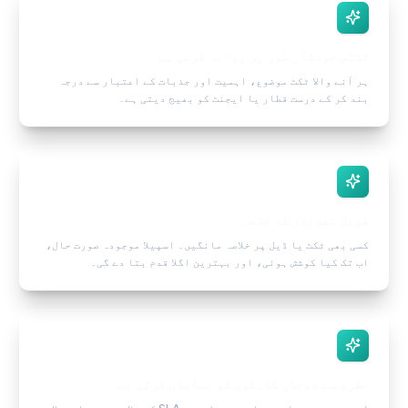
ٹکٹس خودکار طور پر روانہ کرتی ہے
ہر آنے والا ٹکٹ موضوع، اہمیت اور جذبات کے اعتبار سے درجہ
بند کر کے درست قطار یا ایجنٹ کو بھیج دیتی ہے۔
طویل تھریڈز کا خلاصہ
کسی بھی ٹکٹ یا ڈیل پر خلاصہ مانگیں۔ اسپیلا موجودہ صورت حال،
اب تک کیا کوشش ہوئی، اور بہترین اگلا قدم بتا دے گی۔
خطرے سے دوچار گاہکوں کو نمایاں کرتی ہے