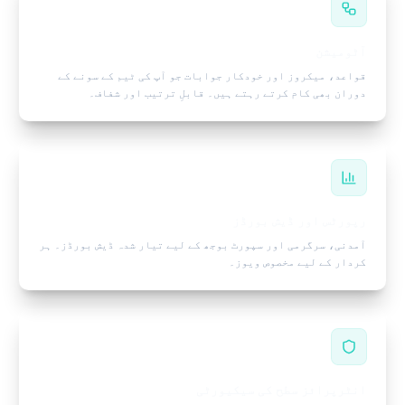
آٹومیشن
قواعد، میکروز اور خودکار جوابات جو آپ کی ٹیم کے سونے کے
دوران بھی کام کرتے رہتے ہیں۔ قابلِ ترتیب اور شفاف۔
رپورٹس اور ڈیش بورڈز
آمدنی، سرگرمی اور سپورٹ بوجھ کے لیے تیار شدہ ڈیش بورڈز۔ ہر
کردار کے لیے مخصوص ویوز۔
انٹرپرائز سطح کی سیکیورٹی