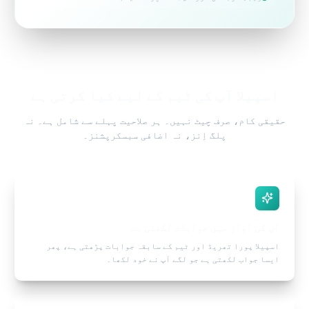
اسپیلا آپ کی ٹیم کے لیے کیا کرتی ہے
حقیقی کام، صرف چیٹ نہیں۔ ہر صلاحیت پہلے سے شامل ہے۔ نہ
پلگ اِنز، نہ اضافی سبسکرپشنز۔
آپ کی آواز میں جوابات لکھتی ہے
اسپیلا پورا تھریڈ اور ٹیم کے سابقہ جوابات پڑھتی ہے، پھر
ایسا جواب لکھتی ہے جو لگے آپ نے خود لکھا۔