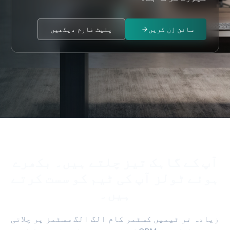
ائی کی درخواست
سائن اِن
سائن اِن کریں
پلیٹ فارم دیکھیں
آپ کے گاہک تیز چلتے ہیں۔ بکھرے
ہوئے ٹولز آپ کی ٹیم کو سست کرتے
ہیں۔
زیادہ تر ٹیمیں کسٹمر کام الگ الگ سسٹمز پر چلاتی