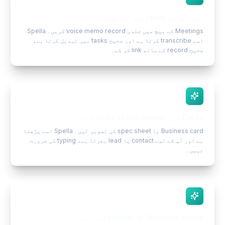
بات چیت کو tasks میں تبدیل کرتا ہے
Meetings کے بیچ میں جلدی voice memo record کریں۔ Spella
اسے transcribe کرتا ہے اور صحیح tasks میں تبدیل کرتا ہے،
صحیح record کے ساتھ link کر کے۔
Cards اور documents کو scan کرتا ہے
Business card یا spec sheet کی تصویر لیں۔ Spella اسے پڑھتا
ہے اور آپ کے لیے contact یا lead بھرتا ہے، typing کی ضرورت
نہیں۔
Technical specs کا review کرتا ہے