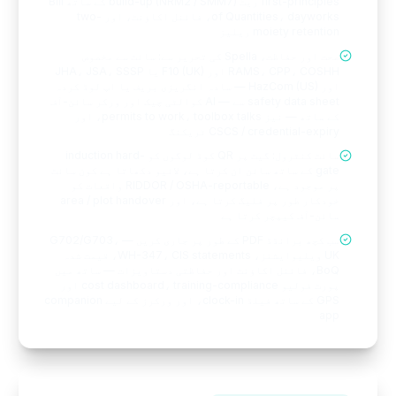
first-principles ریٹ build-up (NRM2 / SMM7) کے ساتھ Bill
of Quantities، dayworks، فائنل اکاؤنٹ، اور two-
moiety retention ریلیز
صحت اور حفاظت، Spella کی تحریر سے: سائٹ سے مخصوص
RAMS، CPP، COSHH اور F10 (UK) یا JHA، JSA، SSSP
اور HazCom (US) — سادہ انگریزی بریف یا اپ لوڈ کردہ
safety data sheet سے — AI کوالٹی چیک اور ورکر سائن-آف
کے ساتھ — نیز permits to work، toolbox talks، اور
CSCS / credential-expiry ٹریکنگ
سائٹ کنٹرول: گیٹ پر QR کوڈ لوگوں کو induction hard-
gate کے ساتھ سائن ان کرتا ہے، لائیو دکھاتا ہے کون سائٹ
پر موجود ہے، RIDDOR / OSHA-reportable واقعات کو
خودکار طور پر فلیگ کرتا ہے، اور area / plot handover
سائن-آف کیپچر کرتا ہے
سب کچھ برانڈڈ PDF کے طور پر جاری کریں — G702/G703،
UK ویلیوایشنز، WH-347، CIS statements، قیمت شدہ
BoQ، فائنل اکاؤنٹ اور حفاظتی دستاویزات — ساتھ میں
پورٹ فولیو cost dashboard، training-compliance اور
GPS کے ساتھ فیلڈ clock-in، اور ورکرز کے لیے companion
app