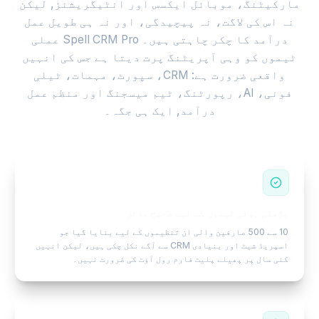
مارکیٹنگ، موبائل ایکسس اور انٹیگریشنز, لیکن
نہ اس کی لاگت، نہ پیچیدگی، اور نہ ہی طویل عمل
درآمد کا چکر چاہتی ہیں۔ Spell CRM Pro عملی
ٹیموں کو وہی آپریٹنگ پرت دیتا ہے جس کی انہیں
واقعی ضرورت ہے: CRM، سپورٹ، مہمات، ٹیلی
فونی، AI، رپورٹنگ، ٹیم میسجنگ اور منظم عمل
درآمد, ایک ہی جگہ۔
بڑھتی ہوئی ٹیموں کے لیے صحیح سائز
10 سے 500 صارفین والی ان تنظیموں کے لیے بنایا گیا جو
اسپریڈ شیٹ اور بنیادی CRM سے آگے نکل چکی ہیں، لیکن انہیں
کئی سال پر پھیلے پلیٹ فارم رول آؤٹ کی ضرورت نہیں۔