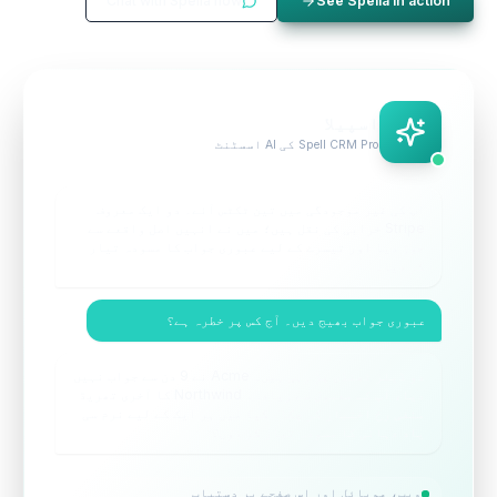
Chat with Spella now
See Spella in action
اسپیلا
Spell CRM Pro کی AI اسسٹنٹ
آپ کی غیر موجودگی میں تین ٹکٹس آئے۔ دو ایک معروف
Stripe خرابی کی نقل ہیں؛ میں نے انہیں اصل واقعے سے
جوڑ دیا اور تیسرے کے لیے عبوری جواب کا مسودہ تیار
کر دیا۔
عبوری جواب بھیج دیں۔ آج کس پر خطرہ ہے؟
دو ڈیلز ٹھنڈی پڑ رہی ہیں۔ Acme نے 9 دن سے جواب نہیں
دیا، آپ کے معمول سے زیادہ۔ Northwind کا آخری تھریڈ
منفی رخ اختیار کر چکا۔ کیا میں ہر ایک کے لیے نرم سی
یاد دہانی کا مسودہ تیار کر دوں؟
ویب، موبائل اور اس صفحے پر دستیاب