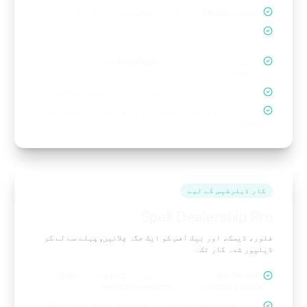
ان-سسٹم Tiptap ایڈیٹر، ٹریک-چینجز اور کمنٹس کے ساتھ
کاؤنٹرپارٹی پورٹل, اکاؤنٹ کے بغیر جائزہ، تبصرہ اور
دستخط
ترتیب وار راؤٹنگ کے ساتھ DocuSign-طرز کے اینویلپ
سائننگ
ذمہ داری ریمائنڈرز، تجدید الرٹس اور ٹیمپلیٹ لائبریری
ڈیلز اور اکاؤنٹس سے ملٹی-کاؤنٹرپارٹی اور ملٹی-میٹر
لنکنگ
کار ڈیلرشپس کے لیے
Spell Dealership Pro
فلور، ڈیسک، اور بیک آفس کو ایک جگہ چلائیں, پہلے سے لے کر
ڈیلیور شدہ کار تک۔
VIN decode، تصاویر، بک ویلیوز، aging، اور multi-
rooftop stock کے ساتھ vehicle inventory
مانوس worksheet layout میں deal desk, cash، finance،