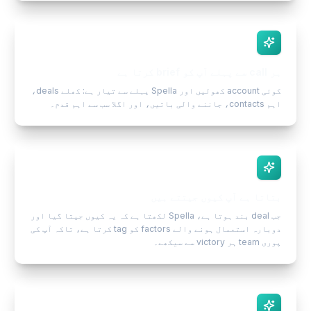
ہر call سے پہلے آپ کو brief کرتا ہے
کوئی account کھولیں اور Spella پہلے سے تیار ہے: کھلے deals،
اہم contacts، جاننے والی باتیں، اور اگلا سب سے اہم قدم۔
بتاتا ہے آپ کیوں جیتتے ہیں
جب deal بند ہوتا ہے، Spella لکھتا ہے کہ یہ کیوں جیتا گیا اور
دوبارہ استعمال ہونے والے factors کو tag کرتا ہے، تاکہ آپ کی
پوری team ہر victory سے سیکھے۔