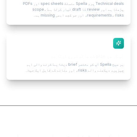
Technical deals پر، Spella منسلک spec sheets اور PDFs
پڑھتا ہے اور review کا draft تیار کرتا ہے: scope،
requirements، risks، اور جو کچھ ابھی missing ہے۔
آپ کا دن plan کے ساتھ شروع کرتا ہے
ہر صبح Spella آپ کو مختصر brief دیتا ہے: کرنے والی اہم
چیزیں، دیکھنے والے risks، اور منانے کے قابل ایک جیت۔
ایک پلیٹ فارم۔ بارہ مربوط