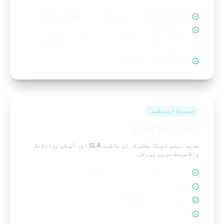
لاتی ہے
Activity timeline اور ہر record کے لیے custom fields
ای میل sync اور ٹریکنگ، نیز قابل شیئر میٹنگ بکنگ لنکس
جو آپ کی دستیابی کا احترام کرتے ہیں اور بکنگ سیدھے آپ
کے کیلنڈر پر ڈال دیتے ہیں
Forecasting اور reports
سپورٹ آپریشنز
Spell Help Pro
جدید ہیلپ ڈیسک: مشترکہ اِن باکس، SLA اور آپ کی برانڈنگ
والا سیلف سروس پورٹل۔
سپورٹ ای میلز سے خودکار ٹکٹ تشکیل
SLA، میکروز اور محفوظ جوابات
کسٹمر پورٹل اور CSAT سروے
اندرونی نوٹس اور واچرز