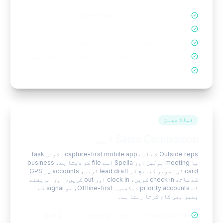
براؤزر بیسڈ سافٹ فون اور click-to-call
اسمارٹ ان باؤنڈ روٹنگ اور مسڈ کال انباکس
خودکار کال لاگنگ اور ریکارڈز سے انتساب
جہاں اجازت ہو وہاں اختیاری ریکارڈنگ اور ٹرانسکرپشن
موجودگی کے مطابق دستیابی اور کال ہینڈ آف
فیلڈ سیلز
Sales Companion ایپ
Outside reps کے لیے capture-first mobile app۔ کوئی task
یا meeting بولیں اور Spella اسے file کر دیتا ہے، business
card کی تصویر کھینچ کر lead draft کریں، accounts پر GPS
کے ساتھ check in کریں، clock in اور out کریں، اور اس ہفتے
کے priority accounts دیکھیں۔ Offline-first، تو signal کے
بغیر بھی کام کرتا رہتا ہے۔
Voice capture: کوئی task یا meeting بولیں، Spella اسے