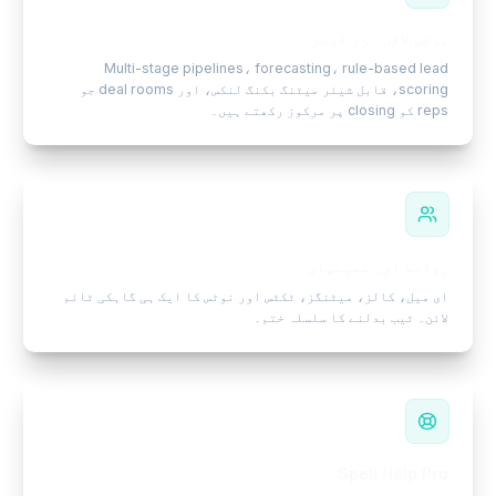
پائپ لائن اور ڈیلز
Multi-stage pipelines، forecasting، rule-based lead
scoring، قابل شیئر میٹنگ بکنگ لنکس، اور deal rooms جو
reps کو closing پر مرکوز رکھتے ہیں۔
روابط اور کمپنیاں
ای میل، کالز، میٹنگز، ٹکٹس اور نوٹس کا ایک ہی گاہکی ٹائم
لائن۔ ٹیب بدلنے کا سلسلہ ختم۔
Spell Help Pro