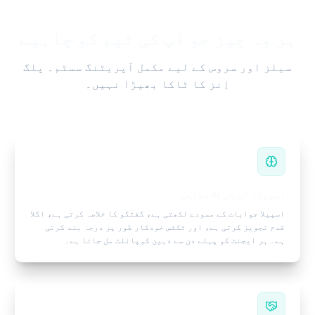
ہر وہ چیز جو آپ کی ٹیم کو چاہیے
سیلز اور سروس کے لیے مکمل آپریٹنگ سسٹم۔ پلگ
اِنز کا ٹاکا بھیڑا نہیں۔
اسپیلا، آپ کی AI ساتھی
اسپیلا جوابات کے مسودے لکھتی ہے، گفتگو کا خلاصہ کرتی ہے، اگلا
قدم تجویز کرتی ہے، اور ٹکٹس خودکار طور پر درجہ بند کرتی
ہے۔ ہر ایجنٹ کو پہلے دن سے ذہین کوپائلٹ مل جاتا ہے۔