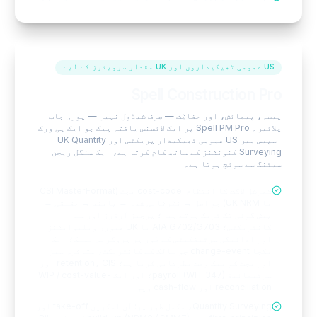
US عمومی ٹھیکیداروں اور UK مقدار سرویئرز کے لیے
Spell Construction Pro
پیسہ، پیمائش، اور حفاظت — صرف شیڈول نہیں — پوری جاب
چلائیں۔ Spell PM Pro پر ایک لائسنس یافتہ پیک جو ایک ہی ورک
اسپیس میں US عمومی ٹھیکیدار پریکٹس اور UK Quantity
Surveying کنونشنز کے ساتھ کام کرتا ہے، ایک سنگل ریجن
سیٹنگ سے سوئچ ہوتا ہے۔
کمرشل لاگت کا انتظام: cost-code بجٹ (CSI MasterFormat
یا UK NRM) جو اصل → نظرثانی شدہ → پابند → حقیقی →
پیش گوئی تک ٹریک ہوتے ہیں؛ پرچیز آرڈرز اور سب
کانٹریکٹس؛ AIA G702/G703 یا UK عبوری ویلیوایشنز
اور ادائیگی سرٹیفکیٹس کے طور پر پروگریس بلنگ؛ ایک
یکجا change-event جو مالک کے کانٹریکٹ، متاثرہ سبز
اور بجٹ کو بیک وقت نظرثانی کرتا ہے؛ retention، CIS اور
سرٹیفائیڈ payroll (WH-347)؛ اور ایک WIP / cost-value-
reconciliation اور cash-flow ویو
Quantity Surveying، مکمل طور پر: آن اسکرین take-off اور