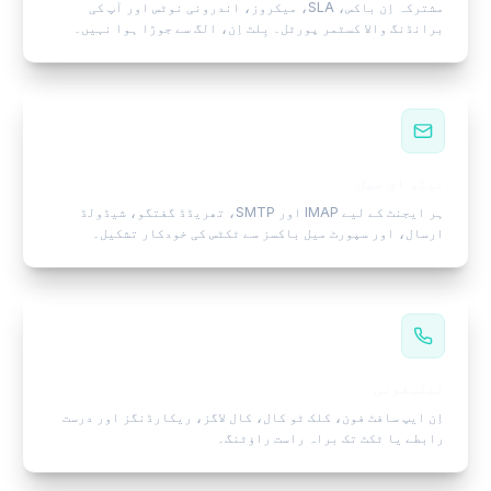
مشترکہ اِن باکس، SLA، میکروز، اندرونی نوٹس اور آپ کی
برانڈنگ والا کسٹمر پورٹل۔ بِلٹ اِن، الگ سے جوڑا ہوا نہیں۔
نیٹِو ای میل
ہر ایجنٹ کے لیے IMAP اور SMTP، تھریڈڈ گفتگو، شیڈولڈ
ارسال، اور سپورٹ میل باکسز سے ٹکٹس کی خودکار تشکیل۔
ٹیلیفونی
اِن ایپ سافٹ فون، کلک ٹو کال، کال لاگز، ریکارڈنگز اور درست
رابطے یا ٹکٹ تک براہ راست راؤٹنگ۔