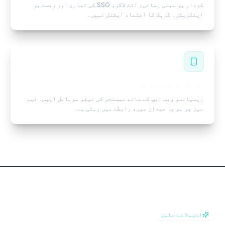
کردار پر مبنی رسائی، آڈٹ لاگز، SSO کی تیاری اور ریسٹ پر
اینکرپشن۔ گاہک کا اعتماد آپشنل نہیں۔
ہر جگہ کام کرتا ہے
ریسپانسو ویب ایپ کے ساتھ میسنجر کی نیٹِو موبائل ایپس۔ ٹیم
میز پر ہو یا میدان میں، رابطے میں رہتی ہے۔
اسپیلا سے ملیں