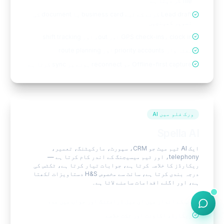
file کر دیتا ہے
Lead draft کرنے کے لیے business card یا document کی
تصویر کھینچیں
GPS check-ins، clock in اور out، اور shift tracking
ہفتہ وار priority accounts اور route planning
Offline-first capture جو reconnect ہونے پر sync کرتا ہے
ورک فلو میں AI
Spella AI
ایک AI ٹیم میٹ جو CRM، سپورٹ، مارکیٹنگ، تعمیر،
telephony، اور ٹیم میسیجنگ کے اندر کام کرتا ہے —
ریکارڈز کا خلاصہ کرتا ہے، جوابات تیار کرتا ہے، ٹکٹس کی
درجہ بندی کرتا ہے، سائٹ سے مخصوص H&S دستاویزات لکھتا
ہے، اور اگلے اقدامات سامنے لاتا ہے۔
آپ کے انداز میں ای میل ڈرافٹنگ اور جواب میں مدد
ریکارڈ، اکاؤنٹ اور ٹکٹ خلاصے