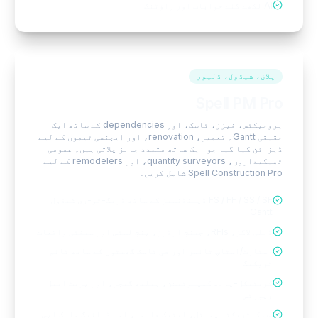
AI لکھے گئے جوابات اور راؤٹنگ
پلان، شیڈول، ڈلیور
Spell PM Pro
پروجیکٹس، فیزز، ٹاسک، اور dependencies کے ساتھ ایک
حقیقی Gantt۔ تعمیر، renovation، اور ایجنسی ٹیموں کے لیے
ڈیزائن کیا گیا جو ایک ساتھ متعدد جابز چلاتی ہیں۔ عمومی
ٹھیکیداروں، quantity surveyors، اور remodelers کے لیے
Spell Construction Pro شامل کریں۔
FS / FF / SS / SF ڈپینڈنسیز کے ساتھ ڈریگ-ٹو-ری شیڈول
Gantt
ڈیلی لاگز، RFIs، چینج آرڈرز، پنچ لسٹس اور سیفٹی واقعات
اسٹارٹ/اسٹاپ ٹائمر اور فی ٹاسک گھنٹوں کے ساتھ ٹائم
ٹریکنگ
کریٹیکل-پاتھ کمپیوٹیشن، ہیلتھ گیجز، اور پرنٹ ایبل
رپورٹس
سب کنٹریکٹر پورٹل، انٹیک فارمز، اور ڈرائنگ مارک اپس