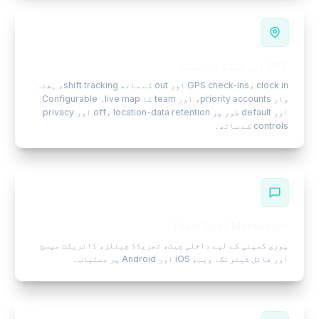
GPS اور فیلڈ آپریشنز
GPS check-ins، clock in اور out کے ساتھ shift tracking، ہفتہ
وار priority accounts، اور team کا live map۔ Configurable
اور default طور پر off، location-data retention اور privacy
controls کے ساتھ۔
Team Spell Messenger
پوری کمپنی کے لیے داخلی چیٹ، تھریڈڈ چینلز، ڈائریکٹ میسج
اور فائل شیئرنگ۔ ویب، iOS اور Android پر دستیاب۔