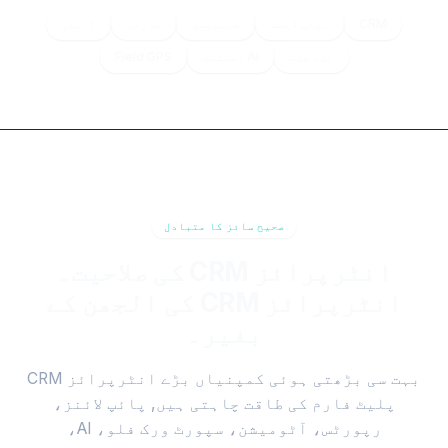
CRM
ہیلپ ڈیسک
کیمپینز
فارمز
ڈائلر
ٹیم چیٹ
AI اسسٹنٹ
Field GPS
صحیح سائز کا متبادل
انٹرپرائز CRM کی صلاحیت۔
انٹرپرائز CRM کی الجھن کے
بغیر۔
بہت سی بڑھتی ہوئی کمپنیاں بڑے انٹرپرائز CRM
پلیٹ فارم کی طاقت چاہتی ہیں, پائپ لائنز،
رپورٹس، آٹومیشن، سپورٹ ورک فلو، AI،