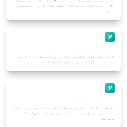
لہجے میں تبدیلی، جواب میں تاخیر، SLA کی خلاف ورزی۔ اسپیلا
نکل جانے کے اشارے سامنے لاتی ہے قبل اس کے کہ وہ اصل منسوخی
بنیں۔
آپ کا نالج بیس بڑھاتی ہے
حل شدہ ٹکٹس قابلِ استعمال میکروز اور آرٹیکلز بن جاتے ہیں۔
وقت کے ساتھ آپ کا نالج بیس خود لکھ جاتا ہے۔
اِن باکس کو ترتیب دیتی ہے
اسپیلا یہ بتاتی ہے کس چیز کو فوراً توجہ چاہیے، شور چھپا دیتی
ہے، اور وہ تین چیزیں سامنے رکھتی ہے جو آپ کے دن کو آگے
بڑھائیں۔